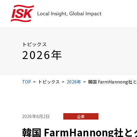
トピックス
製品情報
研究開発
企業情報
IR情報
サステナビリティ
採用情報
2026年
酸化チタン製品
石原産業の研究開発
パーパスと企業理念
石原の経営方針・体制
トップコミットメント
新卒採用
IRライブラリ
TOP
トピックス
2026年
韓国 FarmHanno
環境商品
開発者支援制度
国内外拠点
株式情報
投資家のみな
環境への取り組み
青色コチョウラン
役員
よくあるご質問
免責事項
環境・安全衛生基本方針
コーポレート・ガバナンス
2026年6月2日
企業
レスポンシブル・ケア活動
韓国 FarmHannon
リスクマネジメント