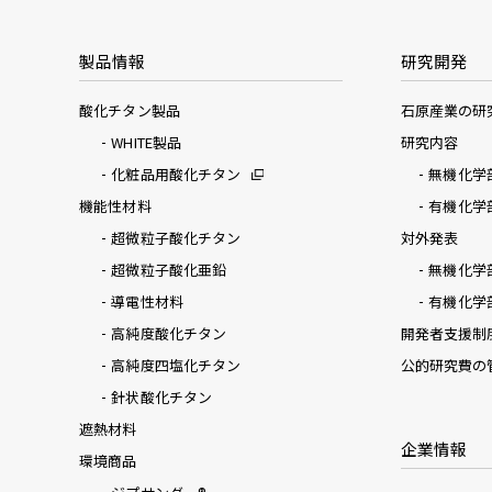
製品情報
研究開発
酸化チタン製品
石原産業の研
WHITE製品
研究内容
化粧品用酸化チタン
無機化学
機能性材料
有機化学
超微粒子酸化チタン
対外発表
超微粒子酸化亜鉛
無機化学
導電性材料
有機化学
高純度酸化チタン
開発者支援制
高純度四塩化チタン
公的研究費の
針状酸化チタン
遮熱材料
企業情報
環境商品