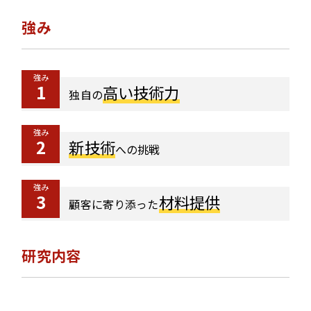
強み
強み
1
高い技術力
独自の
強み
2
新技術
への挑戦
強み
3
材料提供
顧客に寄り添った
研究内容