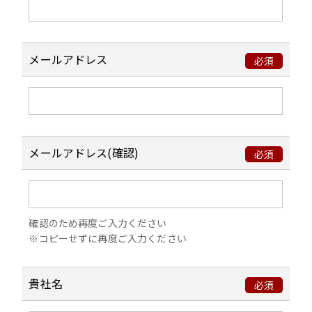
るため
当社グループの製品やサービスに関する
情報の提供及び提案をするため
メールアドレス
必須
当社グループの製品やサービスの利用状
況や満足度等を調査、分析するため
当社グループの製品やサービスの企画、
開発を行うため
メールアドレス(確認)
お問い合わせや資料請求、ご要望に対す
必須
る回答のため
株主様に対する会社法等に定める権利の
行使・義務の履行及びご案内や各種施策
確認のため再度ご入力ください
の実施のため
※コピーせずに再度ご入力ください
採用選考活動に関する手続等のため
当社グループ構成員の適正な労務管理の
貴社名
必須
ため