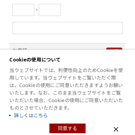
-
5. 個人情報の第三者への開示・提
供
当社グループは、取得した個人情報を適切に
お電話
必須
管理し、ご本人様の同意がある場合又は法令
Cookieの使用について
に定める例外事由に該当する場合を除き、ご
-
-
本人様の個人情報を第三者（但し、法令上、
当ウェブサイトでは、利便性向上のためCookieを使
この第三者に該当しない者を除きます。）に
用しています。当ウェブサイトをご覧いただく際
提供いたしません。
は、Cookieの使用にご同意いただきますようお願い
万が一、当社グループが個人情報の第三者へ
いたします。なお、このまま当ウェブサイトをご覧
の提供をする場合には、あらかじめご本人様
いただいた場合、Cookieの使用にご同意いただいた
へ通知し又はご本人様が容易に知り得る状態
ものとさせていただきます。
に置くとともに、個人情報保護委員会への届
詳しくはこちら
出を行うなど、法令に定める事項を遵守しま
同意する
す。
Copyright © ISHIHARA SANGYO KAISHA, LTD. All Rights Reserved.