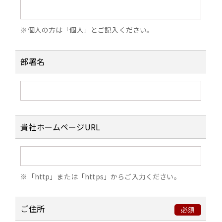
法令・契約に基づく権利の行使又は義務
の履行のため
※個人の方は「個人」とご記入ください。
その他上記利用目的に関連・付随する業
務のため
部署名
4. 個人データの委託
当社グループは、業務を円滑に進めるため、
ご本人様の個人データの利用目的の達成に必
貴社ホームページURL
要な範囲内において、当該個人データの取扱
いの全部又は一部を業務委託先である第三者
に委託します。この場合においては、その安
全管理措置に照らして個人情報を適正に取り
※「http」または「https」からご入力ください。
扱うものと認められる業務委託先を選定し、
かつ、委託した個人データの安全管理が図ら
ご住所
れるよう必要かつ適切な管理・監督をいたし
必須
ます。