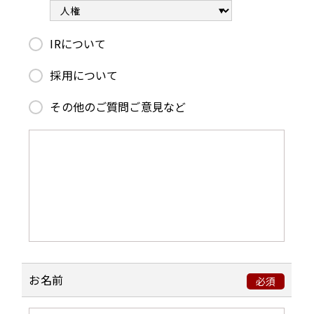
また、当社グループは、法令に定める例外事
由に該当する場合を除き、あらかじめご本人
様の同意を得ることなく、ご本人様の要配慮
IRについて
個人情報を取得しません。
採用について
3. 個人情報の利用目的
その他のご質問ご意見など
当社グループは、取得した個人情報を、個別
に明示した利用目的のほか、以下の目的のた
めにのみ利用いたします。これらの目的以外
で個人情報を取得及び利用する場合には、法
令に基づく場合を除き、ご本人様の同意を得
るものとします。
【利用目的】
お名前
必須
当社グループの製品・サービスを提供す