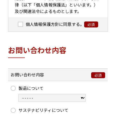
律（以下「個人情報保護法」といいます。）
及び関連法令によるものとします。
個人情報保護方針に同意する。
必須
1. 関係法令・ガイドライン等の遵
守
お問い合わせ内容
当社グループは、個人情報保護法その他の法
令及びガイドラインを遵守し、個人情報を適
法かつ適正に取り扱います。
お問い合わせ内容
必須
2. 個人情報等の適正な取得
製品について
当社グループは、ご本人様の個人情報を適法
かつ適正な手段により取得し、偽りその他不
サステナビリティについて
正の手段によりこれを取得しません。