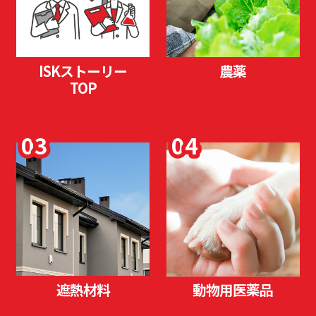
ISKストーリー
農薬
TOP
03
04
遮熱材料
動物用医薬品