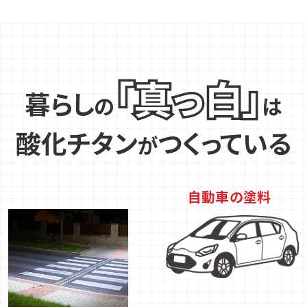
「真っ白」
暮らし
の
は
酸化チタン
つくっている
が
自動車の塗料