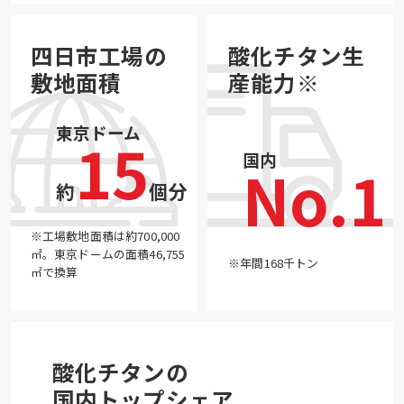
四日市工場の
酸化チタン生
敷地面積
産能力※
東京ドーム
15
国内
No.1
約
個分
※工場敷地面積は約700,000
㎡。東京ドームの面積46,755
※年間168千トン
㎡で換算
酸化チタンの
国内トップシェア